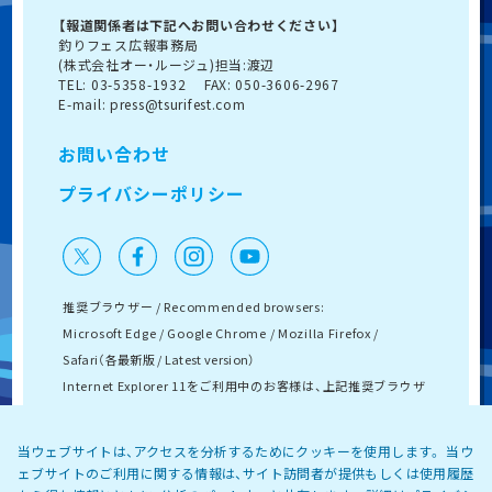
【報道関係者は下記へお問い合わせください】
釣りフェス広報事務局
(株式会社オー・ルージュ)担当:渡辺
TEL: 03-5358-1932 FAX: 050-3606-2967
E-mail: press@tsurifest.com
お問い合わせ
プライバシーポリシー
推奨ブラウザー / Recommended browsers:
Microsoft Edge / Google Chrome / Mozilla Firefox /
Safari（各最新版 / Latest version）
Internet Explorer 11をご利用中のお客様は、上記推奨ブラウザ
ーのご利用をお願いいたします。
If you are using Internet Explorer 11, please use the
当ウェブサイトは、アクセスを分析するためにクッキーを使用します。 当ウ
recommended browser above.
ェブサイトのご利用に関する情報は、サイト訪問者が提供もしくは使用履歴